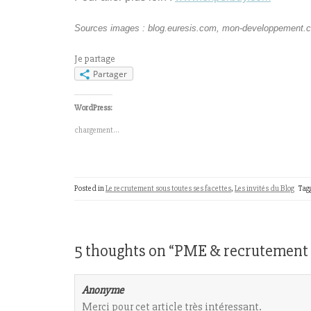
Sources images : blog.euresis.com, mon-developpement.com,
Je partage
Partager
WordPress:
chargement…
Posted in
Le recrutement sous toutes ses facettes
,
Les invités du Blog
Tag
5 thoughts on “
PME & recrutement 
Anonyme
Merci pour cet article très intéressant.