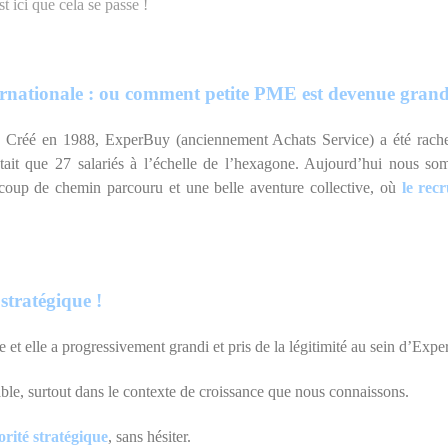
t ici que cela se passe !
ternationale : ou comment petite PME est devenue grand
. Créé en 1988, ExperBuy (anciennement Achats Service) a été rach
 que 27 salariés à l’échelle de l’hexagone. Aujourd’hui nous somme
p de chemin parcouru et une belle aventure collective, où
le recr
tratégique !
 et elle a progressivement grandi et pris de la légitimité au sein d’Exp
able, surtout dans le contexte de croissance que nous connaissons.
orité stratégique
, sans hésiter.