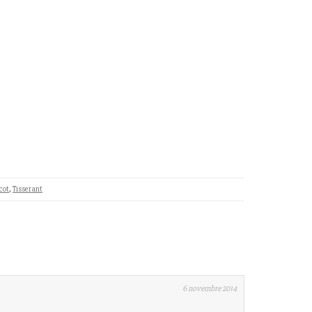
cot
,
Tisserant
6 novembre 2014