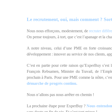
Le recrutement, oui, mais comment ? Sort
Nous nous efforçons, modestement, de
recruter diffé
On pense toujours, à tort, que c’est l’apanage et la ch
A notre niveau, celui d’une PME en forte croissan
développement : innover au service de nos clients, ap
C’est en partie pour cette raison qu’ExperBuy s’est
François Rebsamen, Ministre du Travail, de l’Emploi
prochain à Paris. Pour une PME comme la nôtre, c’est
démarche de progrès continu.
Nous n’allons pas nous arrêter en chemin !
La prochaine étape pour ExperBuy ?
Nous entendons 
sans doute en fin de vie. Et c’est tant mieux !