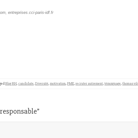
 entreprises.cci-paris-idf.fr
ged
Blog RH
,
candidate
,
Diversité
,
motivation
,
PME
,
recruter autrement
,
témoignage
,
thomas vil
responsable
”