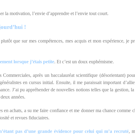
er la motivation, l’envie d’apprendre et l’envie tout court.
jourd’hui !
s plutôt que sur mes compétences, mes acquis et mon expérience, je p
ment lorsque j’étais petite
. Et c’est un doux euphémisme.
Commerciales, après un baccalauréat scientifique (désorientant) pour
alistes en cursus initial. Ensuite, il me paraissait important d’allier
ce. J’ai pu appréhender de nouvelles notions telles que la gestion, la R
t deux années.
ices en achats, a su me faire confiance et me donner ma chance comme 
osité et revues fiduciaires.
’étant pas d’une grande évidence pour celui qui m’a recruté
, m