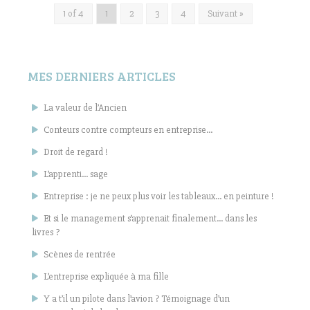
1 of 4
1
2
3
4
Suivant »
MES DERNIERS ARTICLES
La valeur de l’Ancien
Conteurs contre compteurs en entreprise…
Droit de regard !
L’apprenti… sage
Entreprise : je ne peux plus voir les tableaux… en peinture !
Et si le management s’apprenait finalement… dans les
livres ?
Scènes de rentrée
L’entreprise expliquée à ma fille
Y a t’il un pilote dans l’avion ? Témoignage d’un