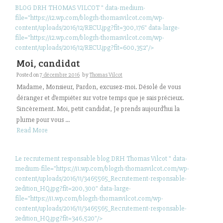
BLOG DRH THOMAS VILCOT " data-medium-
file="https://i2.wp.com/blogrh-thomasvilcot.com/wp-
content/uploads/2016/12/RECU.jpg?fit=300,176" data-large-
file="https://i2.wp.com/blogrh-thomasvilcot.com/wp-
content/uploads/2016/12/RECU.jpg?fit=600,352"/>
Moi, candidat
Posted on
7 décembre 2016
by
Thomas Vilcot
Madame, Monsieur, Pardon, excusez-moi. Désolé de vous
déranger et d’empiéter sur votre temps que je sais précieux.
Sincèrement. Moi, petit candidat, Je prends aujourd’hui la
plume pour vous ...
Read More
Le recrutement responsable blog DRH Thomas Vilcot " data-
medium-file="https://i1.wp.com/blogrh-thomasvilcot.com/wp-
content/uploads/2016/11/3465565_Recrutement-responsable-
2edition_HQ.jpg?fit=200,300" data-large-
file="https://i1.wp.com/blogrh-thomasvilcot.com/wp-
content/uploads/2016/11/3465565_Recrutement-responsable-
2edition_HQ.jpg?fit=346,520"/>