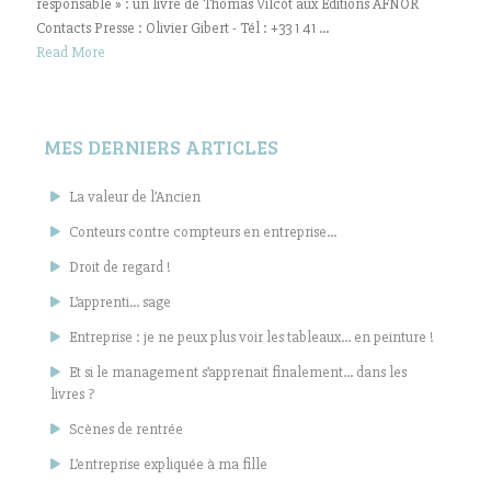
responsable » : un livre de Thomas Vilcot aux Editions AFNOR
Contacts Presse : Olivier Gibert - Tél : +33 1 41 ...
Read More
MES DERNIERS ARTICLES
La valeur de l’Ancien
Conteurs contre compteurs en entreprise…
Droit de regard !
L’apprenti… sage
Entreprise : je ne peux plus voir les tableaux… en peinture !
Et si le management s’apprenait finalement… dans les
livres ?
Scènes de rentrée
L’entreprise expliquée à ma fille