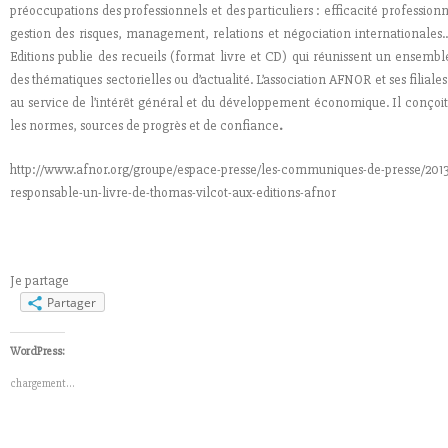
préoccupations des professionnels et des particuliers : efficacité profession
gestion des risques, management, relations et négociation internationales
Editions publie des recueils (format livre et CD) qui réunissent un ensemb
des thématiques sectorielles ou d’actualité. L’association AFNOR et ses filial
au service de l’intérêt général et du développement économique. Il conçoit 
les normes, sources de progrès et de confiance
.
http://www.afnor.org/groupe/espace-presse/les-communiques-de-presse/2013
responsable-un-livre-de-thomas-vilcot-aux-editions-afnor
Je partage
Partager
WordPress:
chargement…