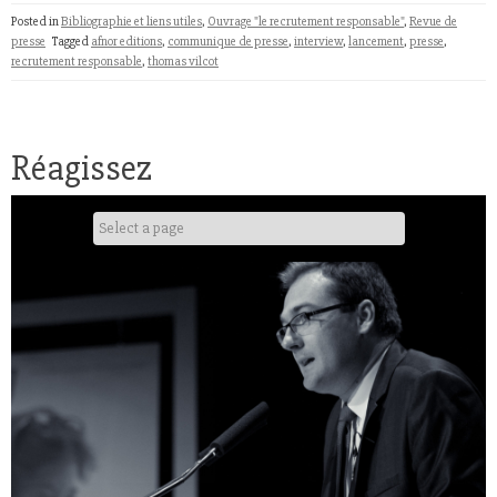
Posted in
Bibliographie et liens utiles
,
Ouvrage "le recrutement responsable"
,
Revue de
presse
Tagged
afnor editions
,
communique de presse
,
interview
,
lancement
,
presse
,
recrutement responsable
,
thomas vilcot
Réagissez