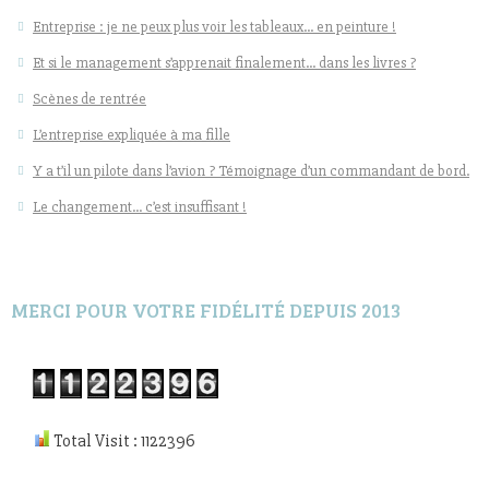
Entreprise : je ne peux plus voir les tableaux… en peinture !
Et si le management s’apprenait finalement… dans les livres ?
Scènes de rentrée
L’entreprise expliquée à ma fille
Y a t’il un pilote dans l’avion ? Témoignage d’un commandant de bord.
Le changement… c’est insuffisant !
MERCI POUR VOTRE FIDÉLITÉ DEPUIS 2013
Total Visit : 1122396