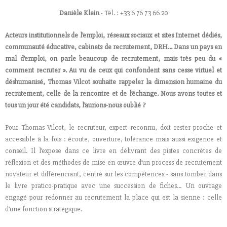
Danièle Klein
- Tél. : +33 6 76 73 66 20
Acteurs institutionnels de l’emploi, réseaux sociaux et sites Internet dédiés,
communauté éducative, cabinets de recrutement, DRH… Dans un pays en
mal d’emploi, on parle beaucoup de recrutement, mais très peu du «
comment recruter ». Au vu de ceux qui confondent sans cesse virtuel et
déshumanisé, Thomas Vilcot souhaite rappeler la dimension humaine du
recrutement, celle de la rencontre et de l’échange. Nous avons toutes et
tous un jour été candidats, l’aurions-nous oublié ?
Pour Thomas Vilcot, le recruteur, expert reconnu, doit rester proche et
accessible à la fois : écoute, ouverture, tolérance mais aussi exigence et
conseil. Il l’expose dans ce livre en délivrant des pistes concrètes de
réflexion et des méthodes de mise en œuvre d’un process de recrutement
novateur et différenciant, centré sur les compétences - sans tomber dans
le livre pratico-pratique avec une succession de fiches… Un ouvrage
engagé pour redonner au recrutement la place qui est la sienne : celle
d’une fonction stratégique.