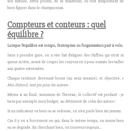
son histoire, d’être promu, de se maintenir, ou tout simplement de
bien figurer dans le championnat.
Compteurs et conteurs : quel
équilibre ?
Lorsque l’équilibre est rompu, l’entreprise ou l’organisation part à volo.
Sans y prendre gare, on a vite fait d’aligner des chiffres qui n’ont ni
queue ni tête, avant de couper les crayons en 2 pour ensuite les tailler
aux quatre extrémités.
Chaque territoire devenant borné (au sens mesuré), et objectivé. «
Moi d’abord, tant pis pour les autres
« .
Même si au final, summum de l’hérésie, le collectif est perdant : je
tiens par exemple mon budget, au détriment de celui des autres !
Si un indicateur va bien ou se redresse, on n’en parle bien sûr jamais.
Car il y en a forcément un qui, dans le même temps, va moins bien
ou se dégrade. En cherchant bien, on trouvera toujours…