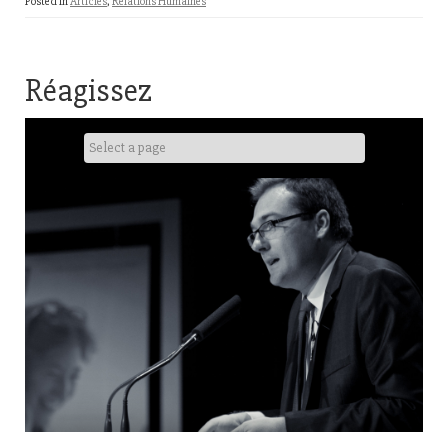
Posted in
Articles
,
Relations Humaines
Réagissez