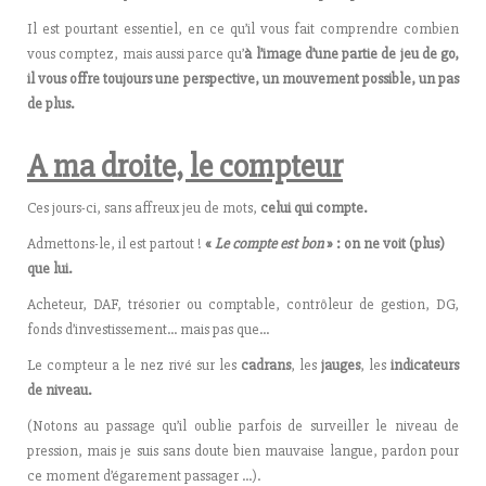
Il est pourtant essentiel, en ce qu’il vous fait comprendre combien
vous comptez, mais aussi parce qu’
à l’image d’une partie de jeu de go,
il vous offre toujours une perspective, un mouvement possible, un pas
de plus.
A ma droite, le compteur
Ces jours-ci, sans affreux jeu de mots,
celui qui compte.
Admettons-le, il est partout !
«
Le compte est bon
» : on ne voit (plus)
que lui.
Acheteur, DAF, trésorier ou comptable, contrôleur de gestion, DG,
fonds d’investissement… mais pas que…
Le compteur a le nez rivé sur les
cadrans
, les
jauges
, les
indicateurs
de niveau.
(Notons au passage qu’il oublie parfois de surveiller le niveau de
pression, mais je suis sans doute bien mauvaise langue, pardon pour
ce moment d’égarement passager …).