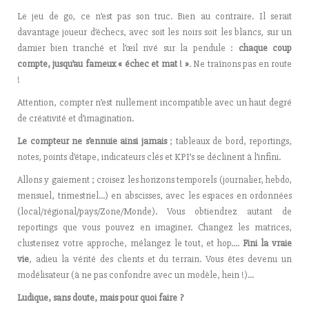
Le jeu de go, ce n’est pas son truc. Bien au contraire. Il serait
davantage joueur d’échecs, avec soit les noirs soit les blancs, sur un
damier bien tranché et l’œil rivé sur la pendule :
chaque coup
compte, jusqu’au fameux « échec et mat ! »
. Ne traînons pas en route
!
Attention, compter n’est nullement incompatible avec un haut degré
de créativité et d’imagination.
Le compteur ne s’ennuie ainsi jamais
; tableaux de bord, reportings,
notes, points d’étape, indicateurs clés et KPI’s se déclinent à l’infini.
Allons y gaiement ; croisez les horizons temporels (journalier, hebdo,
mensuel, trimestriel…) en abscisses, avec les espaces en ordonnées
(local/régional/pays/Zone/Monde). Vous obtiendrez autant de
reportings que vous pouvez en imaginer. Changez les matrices,
clusterisez votre approche, mélangez le tout, et hop….
Fini la vraie
vie
, adieu la vérité des clients et du terrain. Vous êtes devenu un
modélisateur (à ne pas confondre avec un modèle, hein !)…
Ludique, sans doute, mais pour quoi faire ?