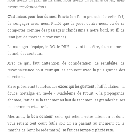
nous avons un plan de bataille, nous avons un schéma de jeu, nous
avons une destination
»…
C’est mieux pour leur donner l’envie
(on l’a un peu oubliée celle-là !)
de s’engager avec nous. Plutôt que de jouer contre-nous, ou de se
comporter comme des passagers clandestins à notre bord, au fil de
l’eau (jeu de mots de circonstance).
Le manager d’équipe, le DG, le DRH doivent tous être, à un moment
donné, des conteurs.
Avec ce qu’il faut d’attention, de considération, de sensibilité, de
reconnaissance pour ceux qui les écoutent avec la plus grande des
attentions.
En se préservant toutefois des
excès qui les guettent
; l’affabulation, la
douce nostalgie en mode « Madeleine de Proust », la propagande
éhontée, l’art de se la raconter au lieu de raconter, les grandes heures
du cinéma muet… bref…
Mes amis,
le bon conteur
, celui qui retient votre attention et donc
vous retient tout court (utile soit dit en passant au moment où le
marché de l’emploi redémarre),
se fait ces temps-ci plutôt rare.