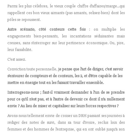
Parmi les plus célèbres, le vieux couple chiffre d’affaires/marge…qui
rappellent ces bon vieux aimants (pas amants, relisez-bien) dont les
pôles se repoussent.
Autre scénario, côté conteurs cette fois
: on multiplie les
engagements bien-pensants, les incantations séduisantes mais
creuses, sans s’interroger sur leur pertinence économique. Ou, pire,
leur faisabilité.
C’est assez.
Conviction toute personnelle,
je pense que l’art de diriger, c’est savoir
s’entourer de compteurs et de conteurs, les 2, et d’être capable de les
mettre en énergie tout en les faisant travailler ensemble.
Interrogeons-nous ; faut-il vraiment demander à l’un de se prendre
pour ce qu’il n’est pas, et à l’autre de devenir ce dont il n’a nullement
envie ? Au lieu de miser et capitaliser sur leurs forces respectives ?
Avons-nous tellement envie de croiser un DRH passant ses journées à
rédiger des notes de suivi, dans sa tour d’ivoire, reclus loin des
femmes et des hommes de l’entreprise, qui en ont oublié jusqu’à son