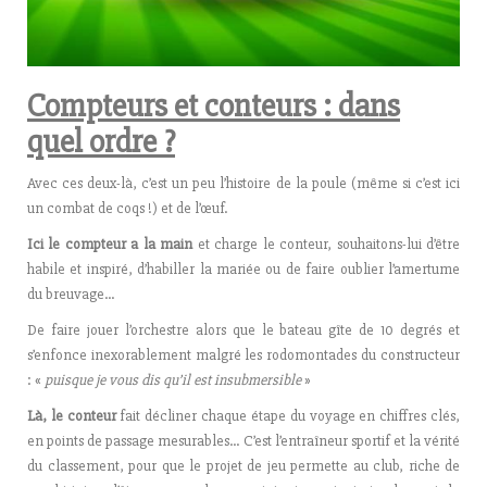
Compteurs et conteurs : dans
quel ordre ?
Avec ces deux-là, c’est un peu l’histoire de la poule (même si c’est ici
un combat de coqs !) et de l’œuf.
Ici le compteur a la main
et charge le conteur, souhaitons-lui d’être
habile et inspiré, d’habiller la mariée ou de faire oublier l’amertume
du breuvage…
De faire jouer l’orchestre alors que le bateau gîte de 10 degrés et
s’enfonce inexorablement malgré les rodomontades du constructeur
: «
puisque je vous dis qu’il est insubmersible
»
Là, le conteur
fait décliner chaque étape du voyage en chiffres clés,
en points de passage mesurables… C’est l’entraîneur sportif et la vérité
du classement, pour que le projet de jeu permette au club, riche de