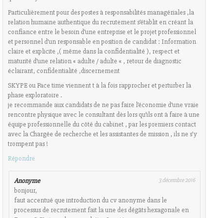
Particulièrement pour des postes à responsabilités managériales ,la
relation humaine authentique du recrutement s’établit en créant la
confiance entre le besoin d’une entreprise et le projet professionnel
et personnel d’un responsable en position de candidat : Information
claire et explicite ,( même dans la confidentialité ), respect et
maturité d’une relation « adulte / adulte « , retour de diagnostic
éclairant, confidentialité ,discernement
SKYPE ou Face time viennent t à la fois rapprocher et perturber la
phase exploratoire .
je recommande aux candidats de ne pas faire l’économie d’une vraie
rencontre physique avec le consultant dès lors qu’ils ont à faire à une
équipe professionnelle du côté du cabinet , par les premiers contact
avec la Chargée de recherche et les assistantes de mission , ils ne s’y
trompent pas !
Répondre
Anonyme
3 décembre 2016
bonjour,
faut accentué que introduction du cv anonyme dans le
processus de recrutement fait la une des dégâts hexagonale en