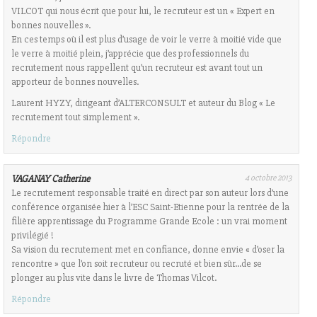
VILCOT qui nous écrit que pour lui, le recruteur est un « Expert en
bonnes nouvelles ».
En ces temps où il est plus d’usage de voir le verre à moitié vide que
le verre à moitié plein, j’apprécie que des professionnels du
recrutement nous rappellent qu’un recruteur est avant tout un
apporteur de bonnes nouvelles.
Laurent HYZY, dirigeant d’ALTERCONSULT et auteur du Blog « Le
recrutement tout simplement ».
Répondre
VAGANAY Catherine
4 octobre 2013
Le recrutement responsable traité en direct par son auteur lors d’une
conférence organisée hier à l’ESC Saint-Etienne pour la rentrée de la
filière apprentissage du Programme Grande Ecole : un vrai moment
privilégié !
Sa vision du recrutement met en confiance, donne envie « d’oser la
rencontre » que l’on soit recruteur ou recruté et bien sûr…de se
plonger au plus vite dans le livre de Thomas Vilcot.
Répondre