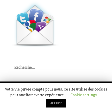
Rechercher
:
Votre vie privée compte pour nous. Ce site utilise des cookies
ACCUEIL
pour améliorer votre expérience.
Cookie settings
ACCEPT
Theme Designed by
InkHive.com
.
© 2024 Mon petit blog d'entreprise par
Thomas Vilcot. All Rights Reserved.