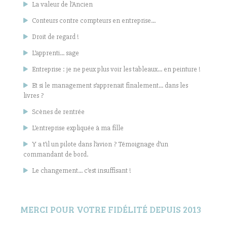
La valeur de l’Ancien
Conteurs contre compteurs en entreprise…
Droit de regard !
L’apprenti… sage
Entreprise : je ne peux plus voir les tableaux… en peinture !
Et si le management s’apprenait finalement… dans les
livres ?
Scènes de rentrée
L’entreprise expliquée à ma fille
Y a t’il un pilote dans l’avion ? Témoignage d’un
commandant de bord.
Le changement… c’est insuffisant !
MERCI POUR VOTRE FIDÉLITÉ DEPUIS 2013