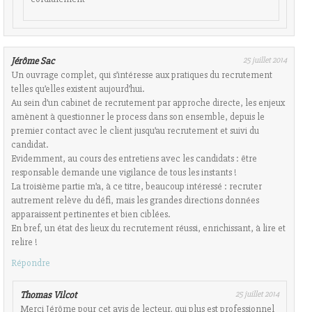
Jérôme Sac
25 juillet 2014
Un ouvrage complet, qui s’intéresse aux pratiques du recrutement
telles qu’elles existent aujourd’hui.
Au sein d’un cabinet de recrutement par approche directe, les enjeux
amènent à questionner le process dans son ensemble, depuis le
premier contact avec le client jusqu’au recrutement et suivi du
candidat.
Evidemment, au cours des entretiens avec les candidats : être
responsable demande une vigilance de tous les instants !
La troisième partie m’a, à ce titre, beaucoup intéressé : recruter
autrement relève du défi, mais les grandes directions données
apparaissent pertinentes et bien ciblées.
En bref, un état des lieux du recrutement réussi, enrichissant, à lire et
relire !
Répondre
Thomas Vilcot
25 juillet 2014
Merci Jérôme pour cet avis de lecteur, qui plus est professionnel