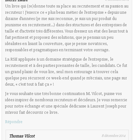
Un livre qui (re)donne toute sa place au recrutement et sa passion au
recruteur ! J’exerce ce « plus beau métier de l’entreprise » depuis une
dizaine d’années (je me suis reconnue, je suis un pur produit du
jeunisme en recrutement…) dans des structures et des entreprises de
taille et d’activité très différentes. Vous dressez un état des lieux tout à
fait pertinent et proposez des solutions, que je pensais un peu
idéalistes en lisant la couverture, que je pense novatrices,
responsables et pragmatiques en terminant votre ouvrage.
La RSE appliquée à un domaine stratégique de l’entreprise, le
recrutement et à des parties prenantes de taille, les candidats. Ce fut
un grand plaisir de vous lire, seul mon entourage à trouver cela
quelque peu récurrent ce week-end quand je m’écriais, une page sur
deux, « c’est tout à fait ça » !
Je vous souhaite une très bonne continuation M. Vilcot, puisse vos
idées inspirer de nombreux recruteurs et décideurs. Je vous remercie
pour notre échange et une spéciale dédicasse à Laurent Joseph pour
m’avoir fait découvrir ce livre.
Répondre
Thomas Vilcot
8 décembre 2014