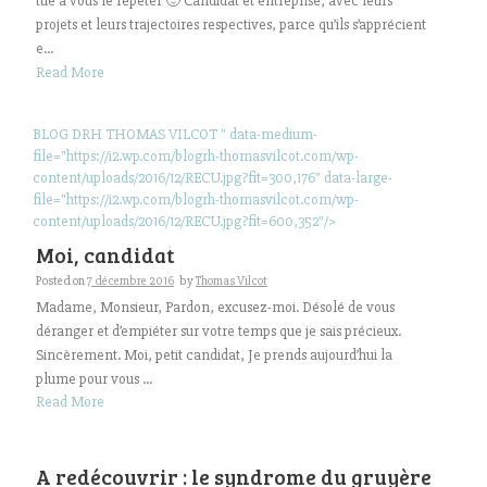
tue à vous le répéter 🙂 Candidat et entreprise, avec leurs
projets et leurs trajectoires respectives, parce qu’ils s’apprécient
e...
Read More
BLOG DRH THOMAS VILCOT " data-medium-
file="https://i2.wp.com/blogrh-thomasvilcot.com/wp-
content/uploads/2016/12/RECU.jpg?fit=300,176" data-large-
file="https://i2.wp.com/blogrh-thomasvilcot.com/wp-
content/uploads/2016/12/RECU.jpg?fit=600,352"/>
Moi, candidat
Posted on
7 décembre 2016
by
Thomas Vilcot
Madame, Monsieur, Pardon, excusez-moi. Désolé de vous
déranger et d’empiéter sur votre temps que je sais précieux.
Sincèrement. Moi, petit candidat, Je prends aujourd’hui la
plume pour vous ...
Read More
A redécouvrir : le syndrome du gruyère