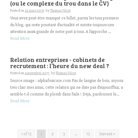
(ou le complexe du trou dans le CV)
Posted on
22 mars 2016
by
Thomas Vilcot
Vous avez peut-être manqué ce billet, parmi les tous premiers
du blog, qui reste pourtant d’actualité et mérite toujours une
attention aussi grande de notre part à tous. A l’approche ...
Read More
Relation entreprises - cabinets de
recrutement : l’heure du new deal ?
Posted on
4 novembre 2015
by
Thomas Vilcot
Source image : alphafoxicare.com Pas de langue de bois, soyons
très clair mes amis, cette relation qui ne date pas d’aujourd’hui, a
semble-t-il comme du plomb dans l’aile ! Déjà, pardonnez le...
Read More
1 of 13
1
2
3
…
13
Suivant »