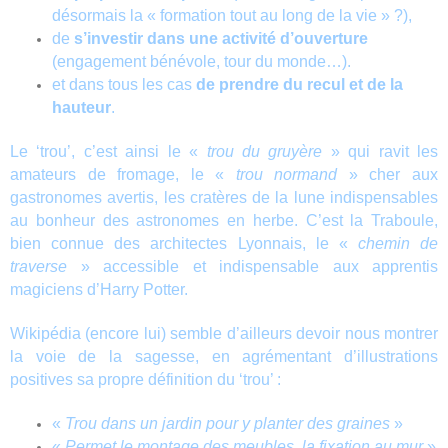
désormais la « formation tout au long de la vie » ?),
de
s’investir dans une activité d’ouverture
(engagement bénévole, tour du monde…).
et dans tous les cas
de prendre du recul et de la
hauteur
.
Le ‘trou’, c’est ainsi le «
trou du gruyère
» qui ravit les
amateurs de fromage, le «
trou normand
» cher aux
gastronomes avertis, les cratères de la lune indispensables
au bonheur des astronomes en herbe. C’est la Traboule,
bien connue des architectes Lyonnais, le «
chemin de
traverse
» accessible et indispensable aux apprentis
magiciens d’Harry Potter.
Wikipédia (encore lui) semble d’ailleurs devoir nous montrer
la voie de la sagesse, en agrémentant d’illustrations
positives sa propre définition du ‘trou’ :
«
Trou dans un jardin pour y planter des graines
»
«
Permet le montage des meubles, la fixation au mur
»