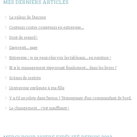
MES DERNIERS ARTICLES
La valeur de l’Ancien
Conteurs contre compteurs en entreprise…
Droit de regard !
L’apprenti… sage
Entreprise : je ne peux plus voir les tableaux… en peinture !
Et si le management s’apprenait finalement… dans les livres ?
Scènes de rentrée
L’entreprise expliquée à ma fille
Y a t’il un pilote dans l’avion ? Témoignage d’un commandant de bord.
Le changement… c’est insuffisant !
MERCI POUR VOTRE FIDÉLITÉ DEPUIS 2013