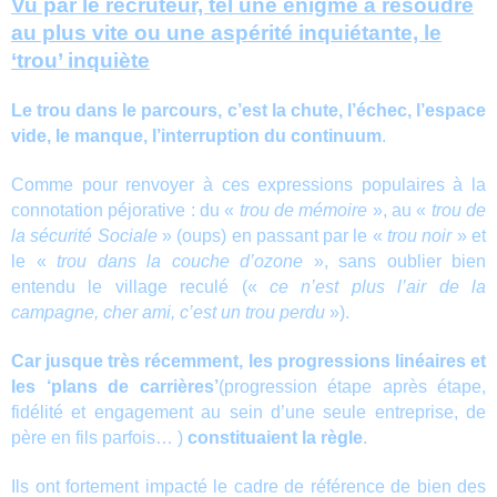
Vu par le recruteur, tel une énigme à résoudre
au plus vite ou une aspérité inquiétante, le
‘trou’ inquiète
Le trou dans le parcours, c’est la chute, l’échec, l’espace
vide, le manque, l’interruption du continuum
.
Comme pour renvoyer à ces expressions populaires à la
connotation péjorative : du «
trou de mémoire
», au «
trou de
la sécurité Sociale
» (oups) en passant par le «
trou noir
» et
le «
trou dans la couche d’ozone
», sans oublier bien
entendu le village reculé («
ce n’est plus l’air de la
campagne, cher ami, c’est un trou perdu
»).
Car jusque très récemment, les progressions linéaires et
les ‘plans de carrières’
(progression étape après étape,
fidélité et engagement au sein d’une seule entreprise, de
père en fils parfois… )
constituaient la règle
.
Ils ont fortement impacté le cadre de référence de bien des