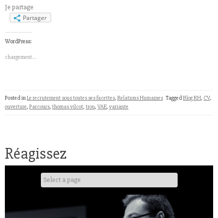
Je partage
Partager
WordPress:
chargement…
Posted in
Le recrutement sous toutes ses facettes
,
Relations Humaines
Tagged
Blog RH
,
CV
,
ouverture
,
Parcours
,
thomas vilcot
,
trou
,
VAE
,
variante
Réagissez