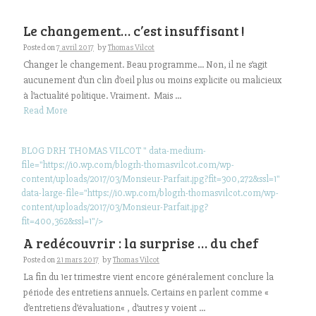
Le changement… c’est insuffisant !
Posted on
7 avril 2017
by
Thomas Vilcot
Changer le changement. Beau programme… Non, il ne s’agit
aucunement d’un clin d’oeil plus ou moins explicite ou malicieux
à l’actualité politique. Vraiment. Mais ...
Read More
BLOG DRH THOMAS VILCOT " data-medium-
file="https://i0.wp.com/blogrh-thomasvilcot.com/wp-
content/uploads/2017/03/Monsieur-Parfait.jpg?fit=300,272&ssl=1"
data-large-file="https://i0.wp.com/blogrh-thomasvilcot.com/wp-
content/uploads/2017/03/Monsieur-Parfait.jpg?
fit=400,362&ssl=1"/>
A redécouvrir : la surprise … du chef
Posted on
21 mars 2017
by
Thomas Vilcot
La fin du 1er trimestre vient encore généralement conclure la
période des entretiens annuels. Certains en parlent comme «
d’entretiens d’évaluation« , d’autres y voient ...