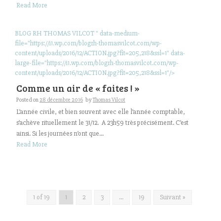
Read More
BLOG RH THOMAS VILCOT " data-medium-
file="https://i1.wp.com/blogrh-thomasvilcot.com/wp-
content/uploads/2016/12/ACTION.jpg?fit=205,218&ssl=1" data-
large-file="https://i1.wp.com/blogrh-thomasvilcot.com/wp-
content/uploads/2016/12/ACTION.jpg?fit=205,218&ssl=1"/>
Comme un air de « faites ! »
Posted on
28 décembre 2016
by
Thomas Vilcot
L’année civile, et bien souvent avec elle l’année comptable,
s’achève rituellement le 31/12. A 23h59 très précisément. C’est
ainsi. Si les journées n’ont que...
Read More
1 of 19
1
2
3
…
19
Suivant »