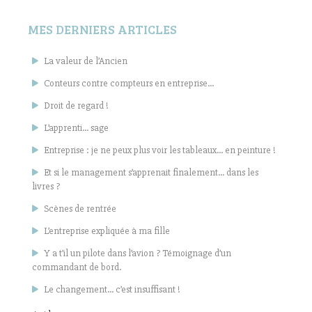
MES DERNIERS ARTICLES
La valeur de l’Ancien
Conteurs contre compteurs en entreprise…
Droit de regard !
L’apprenti… sage
Entreprise : je ne peux plus voir les tableaux… en peinture !
Et si le management s’apprenait finalement… dans les
livres ?
Scènes de rentrée
L’entreprise expliquée à ma fille
Y a t’il un pilote dans l’avion ? Témoignage d’un
commandant de bord.
Le changement… c’est insuffisant !