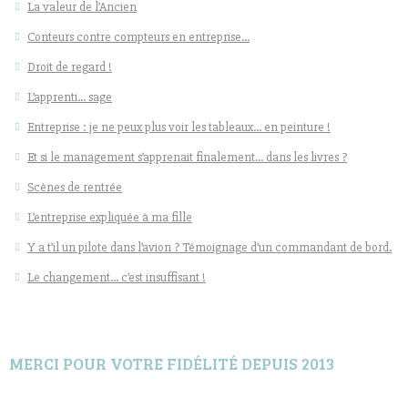
La valeur de l’Ancien
Conteurs contre compteurs en entreprise…
Droit de regard !
L’apprenti… sage
Entreprise : je ne peux plus voir les tableaux… en peinture !
Et si le management s’apprenait finalement… dans les livres ?
Scènes de rentrée
L’entreprise expliquée à ma fille
Y a t’il un pilote dans l’avion ? Témoignage d’un commandant de bord.
Le changement… c’est insuffisant !
MERCI POUR VOTRE FIDÉLITÉ DEPUIS 2013