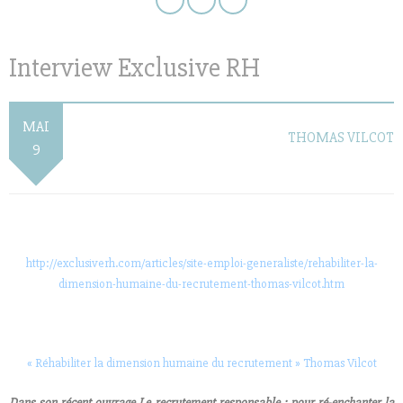
Interview Exclusive RH
MAI
THOMAS VILCOT
9
http://exclusiverh.com/articles/site-emploi-generaliste/rehabiliter-la-
dimension-humaine-du-recrutement-thomas-vilcot.htm
« Réhabiliter la dimension humaine du recrutement » Thomas Vilcot
Dans son récent ouvrage
Le recrutement responsable : pour ré-enchanter la