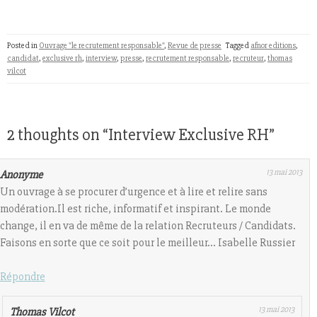
Posted in
Ouvrage "le recrutement responsable"
,
Revue de presse
Tagged
afnor editions
,
candidat
,
exclusive rh
,
interview
,
presse
,
recrutement responsable
,
recruteur
,
thomas
vilcot
2 thoughts on “
Interview Exclusive RH
”
13 mai 2013
Anonyme
Un ouvrage à se procurer d’urgence et à lire et relire sans
modération.Il est riche, informatif et inspirant. Le monde
change, il en va de même de la relation Recruteurs / Candidats.
Faisons en sorte que ce soit pour le meilleur… Isabelle Russier
Répondre
13 mai 2013
Thomas Vilcot