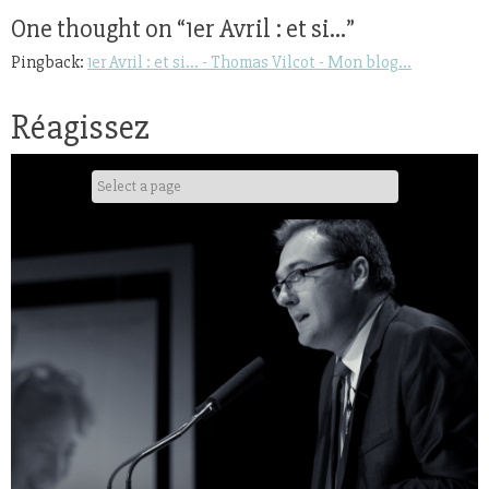
One thought on “
1er Avril : et si…
”
Pingback:
1er Avril : et si... - Thomas Vilcot - Mon blog...
Réagissez