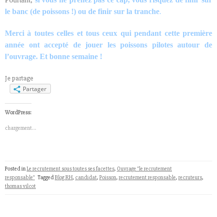
le banc (de poissons !) ou de finir sur la tranche
.
Merci à toutes celles et tous ceux qui pendant cette première
année ont accepté de jouer les poissons pilotes autour de
l’ouvrage. Et bonne semaine !
Je partage
Partager
WordPress:
chargement…
Posted in
Le recrutement sous toutes ses facettes
,
Ouvrage "le recrutement
responsable"
Tagged
Blog RH
,
candidat
,
Poisson
,
recrutement responsable
,
recruteurs
,
thomas vilcot