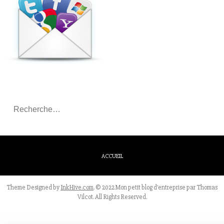
Rechercher
:
ACCUEIL
Theme Designed by
InkHive.com
.
© 2022 Mon petit blog d'entreprise par Thomas
Vilcot. All Rights Reserved.