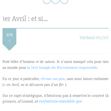
1er Avril : et si…
AVR
THOMAS VILCOT
1
Petit billet d’humeur et de saison. Je n’aurai manqué cela pour rien
au monde pour
la 1ère bougie du
Recrutement responsable
.
En ce jour si particulier,
rêvons un peu
, sans nous laisser enrhumer
(«
en Avril, ne te découvre pas d’un fil
« ).
Sur ce sujet stratégique, n’hésitons pas à remettre le couvert (à
poisson,
of course
), et
souhaitons ensemble que
: