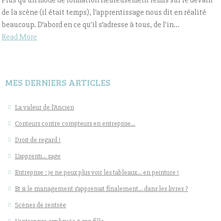
Plus qu’un mode de formation heureusement remis sur le devant
de la scène (il était temps), l’apprentissage nous dit en réalité
beaucoup. D’abord en ce qu’il s’adresse à tous, de l’in...
Read More
MES DERNIERS ARTICLES
La valeur de l’Ancien
Conteurs contre compteurs en entreprise…
Droit de regard !
L’apprenti… sage
Entreprise : je ne peux plus voir les tableaux… en peinture !
Et si le management s’apprenait finalement… dans les livres ?
Scènes de rentrée