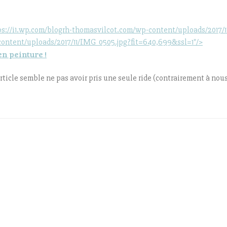
/i1.wp.com/blogrh-thomasvilcot.com/wp-content/uploads/2017/11/
content/uploads/2017/11/IMG_0505.jpg?fit=640,699&ssl=1"/>
en peinture !
 article semble ne pas avoir pris une seule ride (contrairement à nous