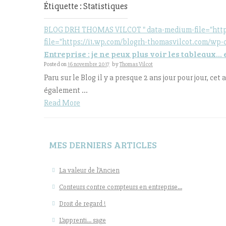
Étiquette : Statistiques
BLOG DRH THOMAS VILCOT " data-medium-file="https:/
file="https://i1.wp.com/blogrh-thomasvilcot.com/wp-
Entreprise : je ne peux plus voir les tableaux… 
Posted on
16 novembre 2017
by
Thomas Vilcot
Paru sur le Blog il y a presque 2 ans jour pour jour, cet
également ...
Read More
MES DERNIERS ARTICLES
La valeur de l’Ancien
Conteurs contre compteurs en entreprise…
Droit de regard !
L’apprenti… sage