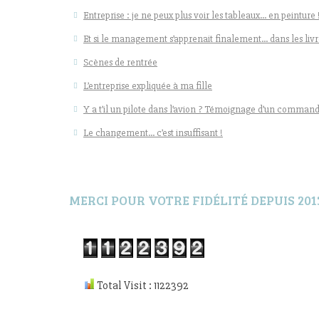
Entreprise : je ne peux plus voir les tableaux… en peinture 
Et si le management s’apprenait finalement… dans les livr
Scènes de rentrée
L’entreprise expliquée à ma fille
Y a t’il un pilote dans l’avion ? Témoignage d’un command
Le changement… c’est insuffisant !
MERCI POUR VOTRE FIDÉLITÉ DEPUIS 201
Total Visit : 1122392