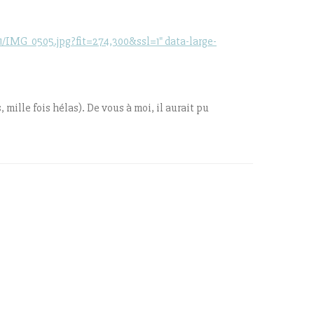
IMG_0505.jpg?fit=274,300&ssl=1" data-large-
, mille fois hélas). De vous à moi, il aurait pu