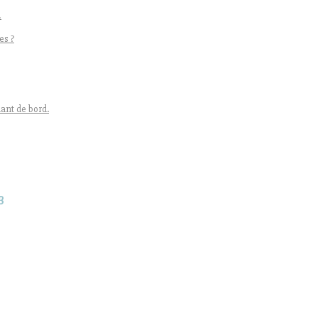
!
es ?
ant de bord.
3