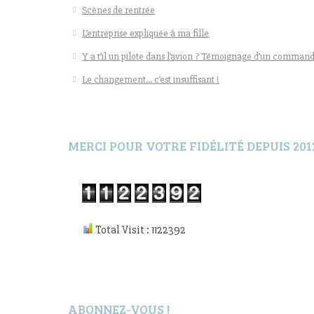
Scènes de rentrée
L’entreprise expliquée à ma fille
Y a t’il un pilote dans l’avion ? Témoignage d’un command
Le changement… c’est insuffisant !
MERCI POUR VOTRE FIDÉLITÉ DEPUIS 201
Total Visit : 1122392
ABONNEZ-VOUS !