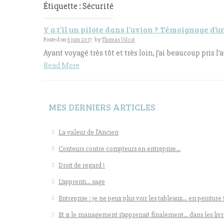
Étiquette : Sécurité
Y a t’il un pilote dans l’avion ? Témoignage d
Posted on
6 juin 2017
by
Thomas Vilcot
Ayant voyagé très tôt et très loin, j’ai beaucoup pris l’
Read More
MES DERNIERS ARTICLES
La valeur de l’Ancien
Conteurs contre compteurs en entreprise…
Droit de regard !
L’apprenti… sage
Entreprise : je ne peux plus voir les tableaux… en peinture 
Et si le management s’apprenait finalement… dans les livr