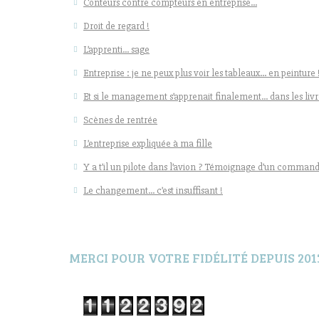
Conteurs contre compteurs en entreprise…
Droit de regard !
L’apprenti… sage
Entreprise : je ne peux plus voir les tableaux… en peinture 
Et si le management s’apprenait finalement… dans les livr
Scènes de rentrée
L’entreprise expliquée à ma fille
Y a t’il un pilote dans l’avion ? Témoignage d’un command
Le changement… c’est insuffisant !
MERCI POUR VOTRE FIDÉLITÉ DEPUIS 201