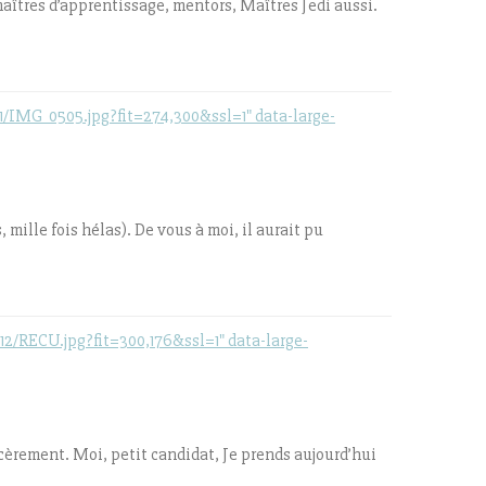
aîtres d’apprentissage, mentors, Maîtres Jedi aussi.
IMG_0505.jpg?fit=274,300&ssl=1" data-large-
, mille fois hélas). De vous à moi, il aurait pu
/RECU.jpg?fit=300,176&ssl=1" data-large-
cèrement. Moi, petit candidat, Je prends aujourd’hui