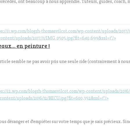
récédés, ont beaucoup à nous apprendre. Tuteurs, guides, coach, m
/i1.wp.com/blogrh-thomasvilcot.com/wp-content/uploads/2017/11/
content/uploads/2017/11/IMG_0505.jpg?fit=640,699&ssl=1"/>
leaux… en peinture !
 article semble ne pas avoir pris une seule ride (contrairement à nous
//i2.wp.com/blogrh-thomasvilcot.com/wp-content/uploads/2016/12
content/uploads/2016/12/RECU.jpg?fit=600,352&ssl=1"/>
 déranger et d’empiéter sur votre temps que je sais précieux. Sin