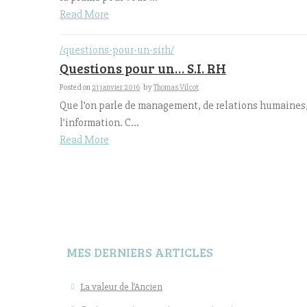
Read More
/questions-pour-un-sirh/
Questions pour un… S.I. RH
Posted on
21 janvier 2016
by
Thomas Vilcot
Que l’on parle de management, de relations humaines, d
l’information. C...
Read More
MES DERNIERS ARTICLES
La valeur de l’Ancien