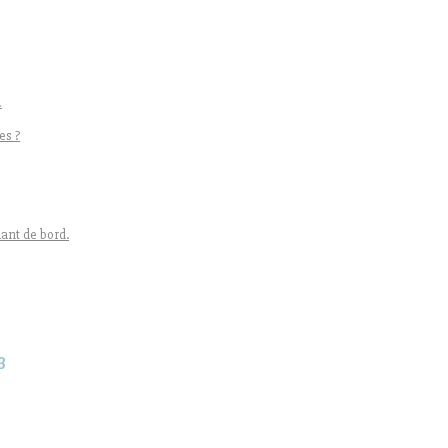
!
es ?
ant de bord.
3