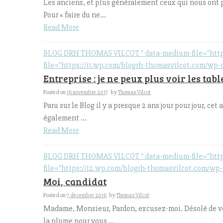
Les anciens, et plus généralement ceux qui nous ont p
Pour « faire du ne...
Read More
BLOG DRH THOMAS VILCOT " data-medium-file="https:/
file="https://i1.wp.com/blogrh-thomasvilcot.com/wp-
Entreprise : je ne peux plus voir les tab
Posted on
16 novembre 2017
by
Thomas Vilcot
Paru sur le Blog il y a presque 2 ans jour pour jour, cet
également ...
Read More
BLOG DRH THOMAS VILCOT " data-medium-file="https:
file="https://i2.wp.com/blogrh-thomasvilcot.com/wp-
Moi, candidat
Posted on
7 décembre 2016
by
Thomas Vilcot
Madame, Monsieur, Pardon, excusez-moi. Désolé de vous
la plume pour vous ...