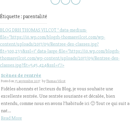
Étiquette : parentalité
BLOG DRH THOMAS VILCOT " data-medium-
file="https://i0.wp.com/blogrh-thomasvilcot.com/wp-
content/uploads/2017/09/Rentree-des-classes.jpg?
fit=300,233&ssl=1" data-large-file="https://i0.wp.com/blogrh-
thomasvilcot.com/wp-content/uploads/2017/09/Rentree-des-
classes.jpg?fit=545,424&ssl=1"/>
Scènes de rentrée
Posted on
15 septembre 2017
by
Thomas Vilcot
Fidèles abonnés et lecteurs du Blog, je vous souhaite une
excellente rentrée. Une rentrée souriante et décalée, bien
entendu, comme nous en avons l’habitude ici 🙂 Tout ce qui suit a
nat...
Read More