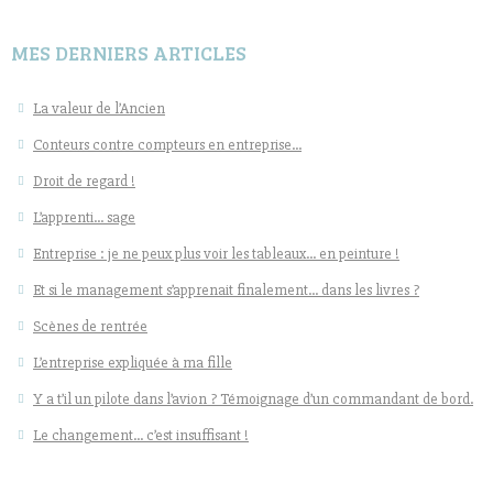
MES DERNIERS ARTICLES
La valeur de l’Ancien
Conteurs contre compteurs en entreprise…
Droit de regard !
L’apprenti… sage
Entreprise : je ne peux plus voir les tableaux… en peinture !
Et si le management s’apprenait finalement… dans les livres ?
Scènes de rentrée
L’entreprise expliquée à ma fille
Y a t’il un pilote dans l’avion ? Témoignage d’un commandant de bord.
Le changement… c’est insuffisant !