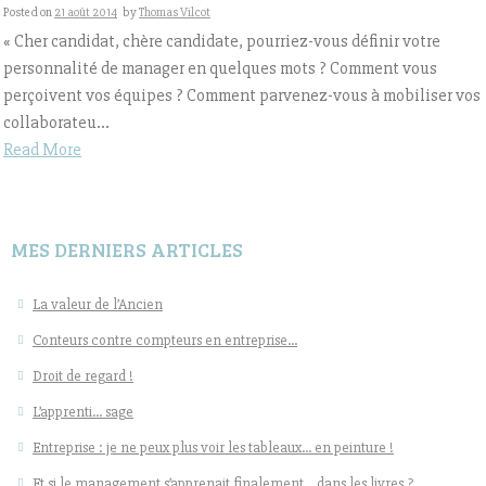
Posted on
21 août 2014
by
Thomas Vilcot
« Cher candidat, chère candidate, pourriez-vous définir votre
personnalité de manager en quelques mots ? Comment vous
perçoivent vos équipes ? Comment parvenez-vous à mobiliser vos
collaborateu...
Read More
MES DERNIERS ARTICLES
La valeur de l’Ancien
Conteurs contre compteurs en entreprise…
Droit de regard !
L’apprenti… sage
Entreprise : je ne peux plus voir les tableaux… en peinture !
Et si le management s’apprenait finalement… dans les livres ?