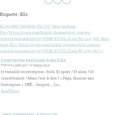
Étiquette : fille
BLOG DRH THOMAS VILCOT " data-medium-
file="https://i1.wp.com/blogrh-thomasvilcot.com/wp-
content/uploads/2017/07/PERE-ET-FILLE.jpg?fit=224,300" data-
large-file="https://i1.wp.com/blogrh-thomasvilcot.com/wp-
content/uploads/2017/07/PERE-ET-FILLE.jpg?fit=270,362"/>
L’entreprise expliquée à ma fille
Posted on
2 juillet 2017
by
Thomas Vilcot
Je travaille en entreprise. Voilà. Et après ? Et alors ? Et
concrètement ? Mais c’est-à-dire ? « Papa, dessine-moi
l’entreprise ». Pffff…. Soupirs…. Le...
Read More
MES DERNIERS ARTICLES