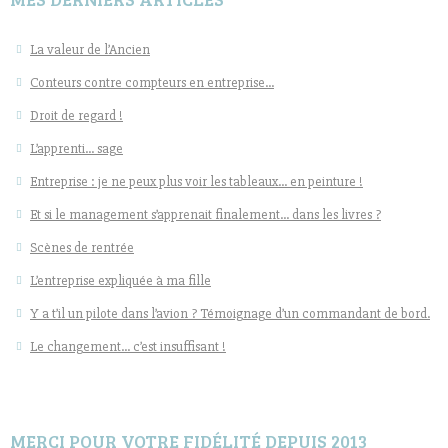
La valeur de l’Ancien
Conteurs contre compteurs en entreprise…
Droit de regard !
L’apprenti… sage
Entreprise : je ne peux plus voir les tableaux… en peinture !
Et si le management s’apprenait finalement… dans les livres ?
Scènes de rentrée
L’entreprise expliquée à ma fille
Y a t’il un pilote dans l’avion ? Témoignage d’un commandant de bord.
Le changement… c’est insuffisant !
MERCI POUR VOTRE FIDÉLITÉ DEPUIS 2013