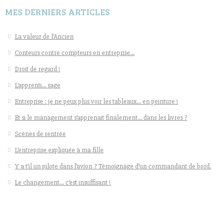
MES DERNIERS ARTICLES
La valeur de l’Ancien
Conteurs contre compteurs en entreprise…
Droit de regard !
L’apprenti… sage
Entreprise : je ne peux plus voir les tableaux… en peinture !
Et si le management s’apprenait finalement… dans les livres ?
Scènes de rentrée
L’entreprise expliquée à ma fille
Y a t’il un pilote dans l’avion ? Témoignage d’un commandant de bord.
Le changement… c’est insuffisant !