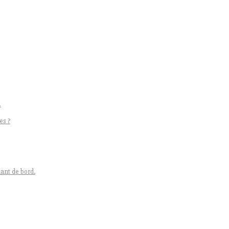
!
es ?
ant de bord.