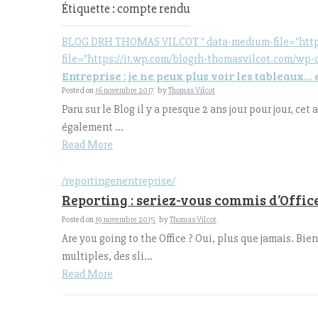
Étiquette : compte rendu
BLOG DRH THOMAS VILCOT " data-medium-file="https:/
file="https://i1.wp.com/blogrh-thomasvilcot.com/wp-
Entreprise : je ne peux plus voir les tableaux… 
Posted on
16 novembre 2017
by
Thomas Vilcot
Paru sur le Blog il y a presque 2 ans jour pour jour, cet
également ...
Read More
/reportingenentreprise/
Reporting : seriez-vous commis d’Offic
Posted on
19 novembre 2015
by
Thomas Vilcot
Are you going to the Office ? Oui, plus que jamais. Bi
multiples, des sli...
Read More