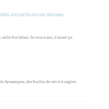
IMG_0505.jpg?fit=274,300" data-large-
, mille fois hélas). De vous à moi, il aurait pu
sés dynamiques, des feuilles de calcul à onglets