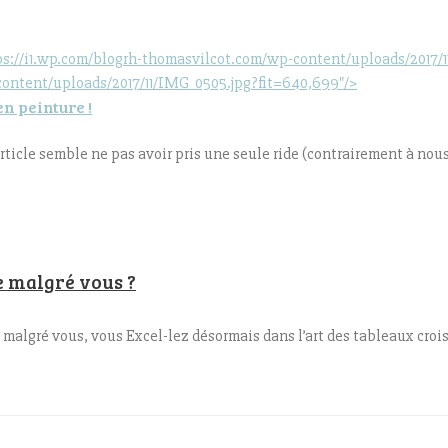
/i1.wp.com/blogrh-thomasvilcot.com/wp-content/uploads/2017/11/
content/uploads/2017/11/IMG_0505.jpg?fit=640,699"/>
en peinture !
 article semble ne pas avoir pris une seule ride (contrairement à nous
e malgré vous ?
en malgré vous, vous Excel-lez désormais dans l’art des tableaux croi