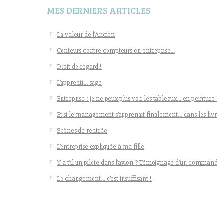
MES DERNIERS ARTICLES
La valeur de l’Ancien
Conteurs contre compteurs en entreprise…
Droit de regard !
L’apprenti… sage
Entreprise : je ne peux plus voir les tableaux… en peinture 
Et si le management s’apprenait finalement… dans les livr
Scènes de rentrée
L’entreprise expliquée à ma fille
Y a t’il un pilote dans l’avion ? Témoignage d’un command
Le changement… c’est insuffisant !