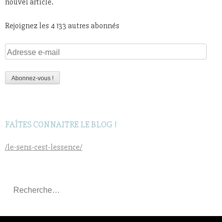
nouvel article.
Rejoignez les 4 133 autres abonnés
Adresse
e-
mail
Abonnez-vous !
FAÎTES CONNAITRE LE BLOG !
/le-sens-cest-lessence/
Rechercher
: