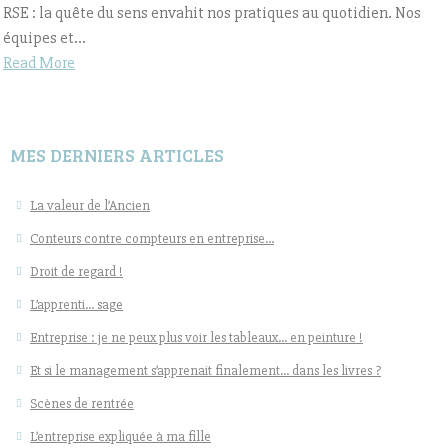
RSE : la quête du sens envahit nos pratiques au quotidien. Nos
équipes et...
Read More
MES DERNIERS ARTICLES
La valeur de l’Ancien
Conteurs contre compteurs en entreprise…
Droit de regard !
L’apprenti… sage
Entreprise : je ne peux plus voir les tableaux… en peinture !
Et si le management s’apprenait finalement… dans les livres ?
Scènes de rentrée
L’entreprise expliquée à ma fille