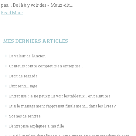
pas… De là à y voir des « Maux-dit...
Read More
MES DERNIERS ARTICLES
La valeur de l’Ancien
Conteurs contre compteurs en entreprise…
Droit de regard !
L’apprenti… sage
Entreprise : je ne peux plus voir les tableaux… en peinture !
Et si le management s’apprenait finalement… dans les livres ?
Scènes de rentrée
L’entreprise expliquée à ma fille