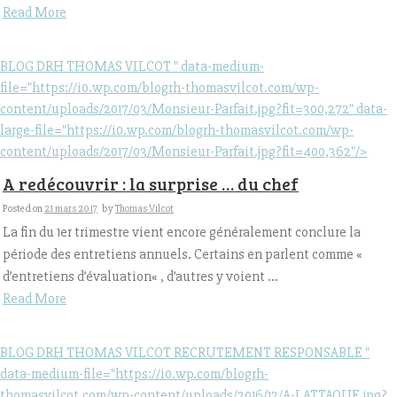
Read More
BLOG DRH THOMAS VILCOT " data-medium-
file="https://i0.wp.com/blogrh-thomasvilcot.com/wp-
content/uploads/2017/03/Monsieur-Parfait.jpg?fit=300,272" data-
large-file="https://i0.wp.com/blogrh-thomasvilcot.com/wp-
content/uploads/2017/03/Monsieur-Parfait.jpg?fit=400,362"/>
A redécouvrir : la surprise … du chef
Posted on
21 mars 2017
by
Thomas Vilcot
La fin du 1er trimestre vient encore généralement conclure la
période des entretiens annuels. Certains en parlent comme «
d’entretiens d’évaluation« , d’autres y voient ...
Read More
BLOG DRH THOMAS VILCOT RECRUTEMENT RESPONSABLE "
data-medium-file="https://i0.wp.com/blogrh-
thomasvilcot.com/wp-content/uploads/2016/12/A-LATTAQUE.jpg?