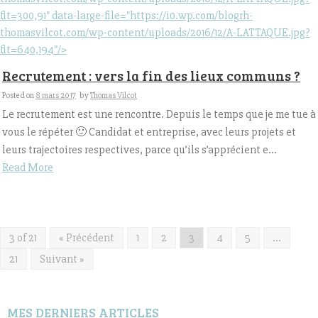
fit=300,91" data-large-file="https://i0.wp.com/blogrh-
thomasvilcot.com/wp-content/uploads/2016/12/A-LATTAQUE.jpg?
fit=640,194"/>
Recrutement : vers la fin des lieux communs ?
Posted on
8 mars 2017
by
Thomas Vilcot
Le recrutement est une rencontre. Depuis le temps que je me tue à
vous le répéter 🙂 Candidat et entreprise, avec leurs projets et
leurs trajectoires respectives, parce qu’ils s’apprécient e...
Read More
3 of 21
« Précédent
1
2
3
4
5
…
21
Suivant »
MES DERNIERS ARTICLES