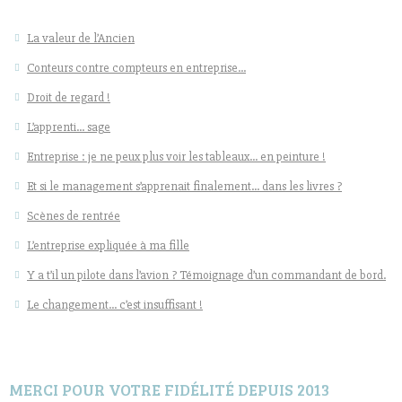
La valeur de l’Ancien
Conteurs contre compteurs en entreprise…
Droit de regard !
L’apprenti… sage
Entreprise : je ne peux plus voir les tableaux… en peinture !
Et si le management s’apprenait finalement… dans les livres ?
Scènes de rentrée
L’entreprise expliquée à ma fille
Y a t’il un pilote dans l’avion ? Témoignage d’un commandant de bord.
Le changement… c’est insuffisant !
MERCI POUR VOTRE FIDÉLITÉ DEPUIS 2013